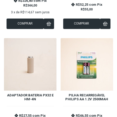
R$326,80
com
Pix
R$52,25
com
Pix
R$344,00
R$55,00
3
x de
R$114,67
sem juros
COMPRAR
COMPRAR
ADAPTADOR BATERIA PX32 E
PILHA RECARREGÁVEL
HM-4N
PHILIPS AA 1.2V 2500MAH
R$27,55
com
Pix
R$46,55
com
Pix