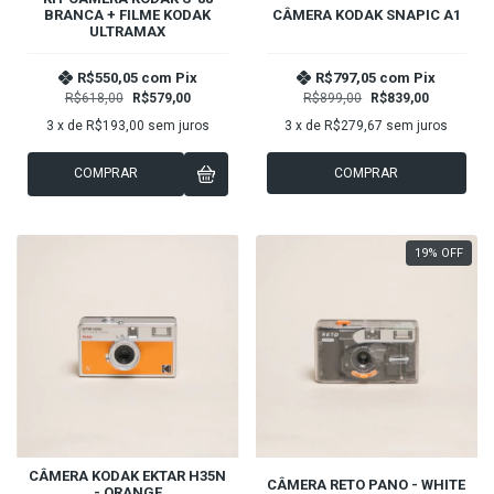
BRANCA + FILME KODAK
CÂMERA KODAK SNAPIC A1
ULTRAMAX
R$550,05
com
Pix
R$797,05
com
Pix
R$618,00
R$579,00
R$899,00
R$839,00
3
x de
R$193,00
sem juros
3
x de
R$279,67
sem juros
COMPRAR
COMPRAR
19
%
OFF
CÂMERA KODAK EKTAR H35N
CÂMERA RETO PANO - WHITE
- ORANGE