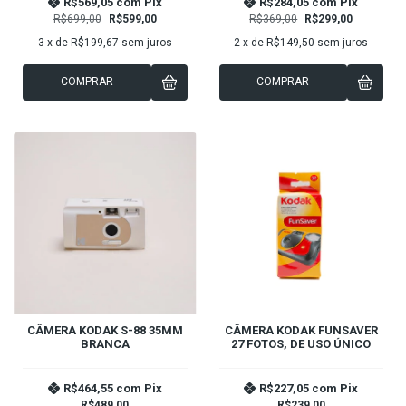
R$569,05
com
Pix
R$284,05
com
Pix
R$699,00
R$599,00
R$369,00
R$299,00
3
x de
R$199,67
sem juros
2
x de
R$149,50
sem juros
COMPRAR
COMPRAR
CÂMERA KODAK S-88 35MM
CÂMERA KODAK FUNSAVER
BRANCA
27 FOTOS, DE USO ÚNICO
R$464,55
com
Pix
R$227,05
com
Pix
R$489,00
R$239,00