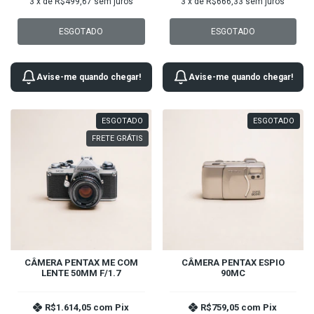
3
x de
R$499,67
sem juros
3
x de
R$666,33
sem juros
ESGOTADO
ESGOTADO
Avise-me quando chegar!
Avise-me quando chegar!
ESGOTADO
ESGOTADO
FRETE GRÁTIS
CÂMERA PENTAX ME COM
CÂMERA PENTAX ESPIO
LENTE 50MM F/1.7
90MC
R$1.614,05
com
Pix
R$759,05
com
Pix