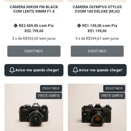
CÂMERA NIKON FM BLACK
CÂMERA OLYMPUS STYLUS
COM LENTE 50MM F1.4
ZOOM 140 DELUXE (MJU)
R$2.659,05
com
Pix
R$1.139,05
com
Pix
R$2.799,00
R$1.199,00
3
x de
R$933,00
sem juros
3
x de
R$399,67
sem juros
ESGOTADO
ESGOTADO
Avise-me quando chegar!
Avise-me quando chegar!
ESGOTADO
ESGOTADO
FRETE GRÁTIS
FRETE GRÁTIS