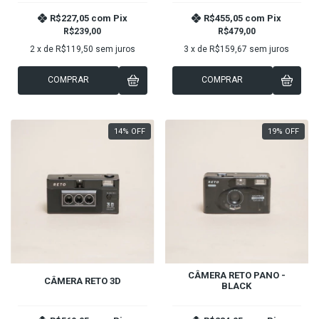
R$227,05
com
Pix
R$455,05
com
Pix
R$239,00
R$479,00
2
x de
R$119,50
sem juros
3
x de
R$159,67
sem juros
COMPRAR
COMPRAR
14
%
OFF
19
%
OFF
CÂMERA RETO PANO -
CÂMERA RETO 3D
BLACK