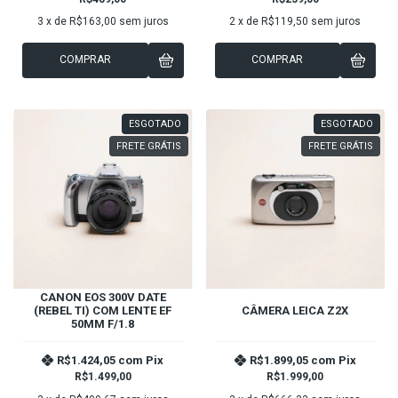
3
x de
R$163,00
sem juros
2
x de
R$119,50
sem juros
COMPRAR
COMPRAR
ESGOTADO
ESGOTADO
FRETE GRÁTIS
FRETE GRÁTIS
CANON EOS 300V DATE
(REBEL TI) COM LENTE EF
CÂMERA LEICA Z2X
50MM F/1.8
R$1.424,05
com
Pix
R$1.899,05
com
Pix
R$1.499,00
R$1.999,00