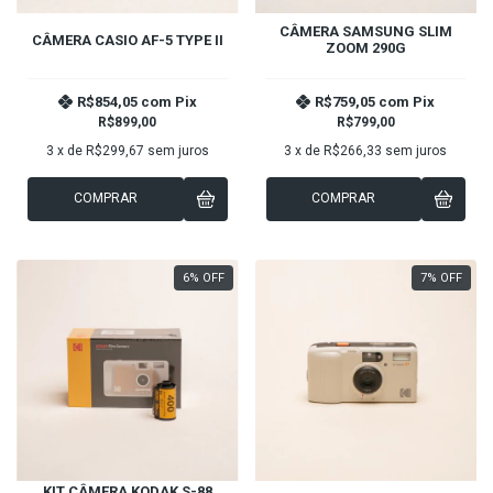
CÂMERA SAMSUNG SLIM
CÂMERA CASIO AF-5 TYPE II
ZOOM 290G
R$854,05
com
Pix
R$759,05
com
Pix
R$899,00
R$799,00
3
x de
R$299,67
sem juros
3
x de
R$266,33
sem juros
COMPRAR
COMPRAR
6
%
OFF
7
%
OFF
KIT CÂMERA KODAK S-88