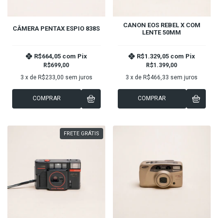
CANON EOS REBEL X COM
CÂMERA PENTAX ESPIO 838S
LENTE 50MM
R$664,05
com
Pix
R$1.329,05
com
Pix
R$699,00
R$1.399,00
3
x de
R$233,00
sem juros
3
x de
R$466,33
sem juros
COMPRAR
COMPRAR
FRETE GRÁTIS