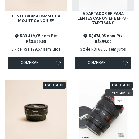
ADAPTADOR RF PARA
LENTE SIGMA 35MM F1.4
LENTES CANON EF E EF-S -
MOUNT CANON EF
7ARTISANS
R$3.419,05
com
Pix
R$474,05
com
Pix
R$3.599,00
R$499,00
3
x de
R$1.199,67
sem juros
3
x de
R$166,33
sem juros
COMPRAR
COMPRAR
ESGOTADO
ESGOTADO
FRETE GRÁTIS