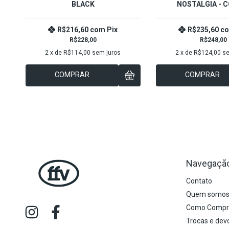
BLACK
NOSTALGIA - 
R$216,60
com
Pix
R$235,60
c
R$228,00
R$248,00
2
x de
R$114,00
sem juros
2
x de
R$124,00
se
COMPRAR
COMPRAR
Navegaçã
Contato
Quem somo
Como Compr
Trocas e dev