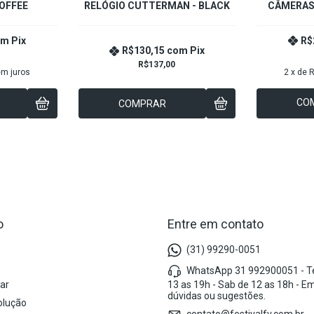
COFFEE
RELÓGIO CUTTERMAN - BLACK
CÂMERAS
om
Pix
R$
R$130,15
com
Pix
R$137,00
m juros
2
x de
R
CO
COMPRAR
o
Entre em contato
(31) 99290-0051
s
WhatsApp 31 992900051 - Te
ar
13 as 19h - Sab de 12 as 18h - E
dúvidas ou sugestões.
olução
contato@festivalfv.com.br