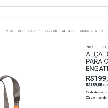
INÍCIO
ALT
LOJA
FFV LAB
OFICINAS
MANIFESTO FFV
Início
LOJA
ALÇA 
PARA 
ENGAT
R$199
R$189,05
c
5% de desconto
Ver mais det