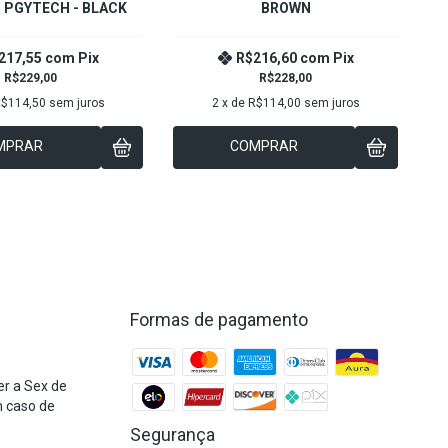
 PGYTECH - BLACK
BROWN
217,55
com
Pix
R$216,60
com
Pix
R$229,00
R$228,00
$114,50
sem juros
2
x de
R$114,00
sem juros
MPRAR
COMPRAR
Formas de pagamento
r a Sex de
m caso de
Segurança