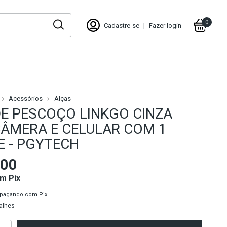
0
Cadastre-se
|
Fazer login
Acessórios
Alças
DE PESCOÇO LINKGO CINZA
CÂMERA E CELULAR COM 1
E - PGYTECH
,00
om
Pix
pagando com Pix
alhes