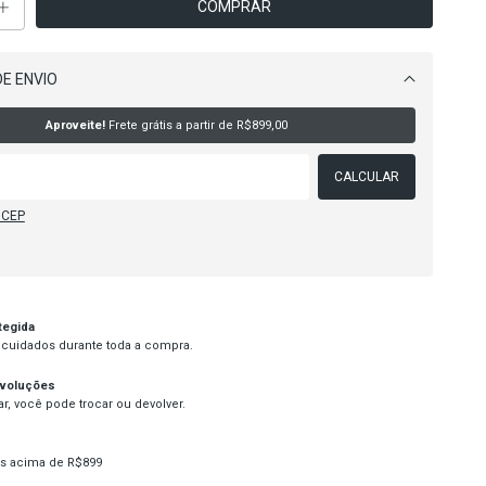
E ENVIO
Alterar CEP
Aproveite!
Frete grátis a partir de
R$899,00
CALCULAR
 CEP
tegida
cuidados durante toda a compra.
evoluções
r, você pode trocar ou devolver.
s acima de R$899