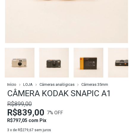
Início
LOJA
Câmeras analógicas
Câmeras 35mm
CÂMERA KODAK SNAPIC A1
R$899,00
R$839,00
7
% OFF
R$797,05
com
Pix
3
x de
R$279,67
sem juros