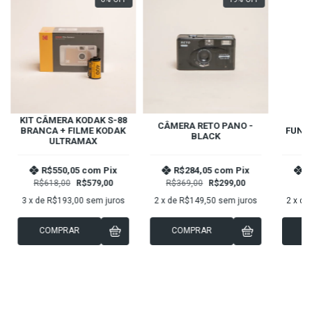
KIT CÂMERA KODAK S-88
C
CÂMERA RETO PANO -
BRANCA + FILME KODAK
FUNSA
BLACK
ULTRAMAX
R$550,05
com
Pix
R$284,05
com
Pix
R
R$618,00
R$579,00
R$369,00
R$299,00
3
x de
R$193,00
sem juros
2
x de
R$149,50
sem juros
2
x de
COMPRAR
COMPRAR
C