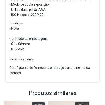
- Modo de dupla exposição;
- Utiliza duas pilhas AAA;
- ISO indicado: 200/400;
Condição:
- Nova
Conteúdo da embalagem:
- 01 x Câmera
- 01 x Alça
Garantia 90 dias.
Certifique-se de fornecer o endereço correto no ato da
compra.
Produtos similares
6
%
OFF
19
%
OFF