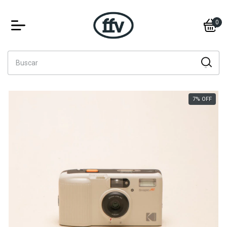
0
7
%
OFF