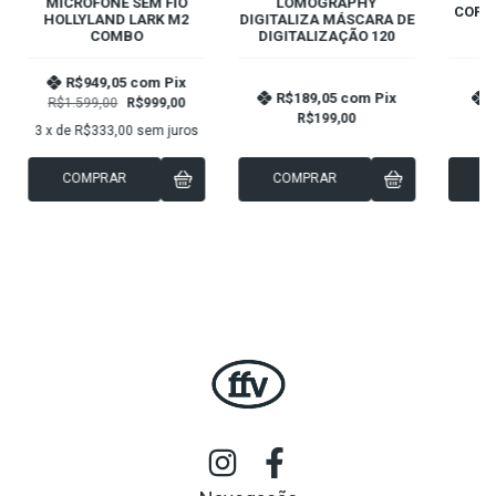
MICROFONE SEM FIO
LOMOGRAPHY
COPO 
HOLLYLAND LARK M2
DIGITALIZA MÁSCARA DE
COMBO
DIGITALIZAÇÃO 120
R$949,05
com
Pix
R$189,05
com
Pix
R$1.599,00
R$999,00
R$199,00
3
x de
R$333,00
sem juros
COMPRAR
COMPRAR
C