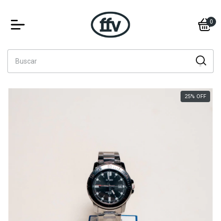
0
25
%
OFF