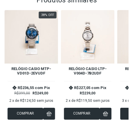
Produtos similares
38
%
OFF
RELÓGIO CASIO MTP-
RELÓGIO CASIO LTP-
REL
VD01D-2EVUDF
V004D-7B2UDF
1
R$236,55
com
Pix
R$227,05
com
Pix
R
R$399,00
R$249,00
R$239,00
2
x de
R$124,50
sem juros
2
x de
R$119,50
sem juros
3
x de
COMPRAR
COMPRAR
C