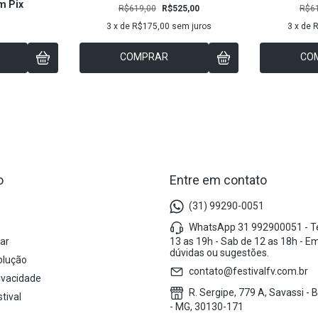
m
Pix
R$619,00
R$525,00
R$6
3
x de
R$175,00
sem juros
3
x de
R
COMPRAR
CO
o
Entre em contato
(31) 99290-0051
s
WhatsApp 31 992900051 - Te
ar
13 as 19h - Sab de 12 as 18h - E
dúvidas ou sugestões.
olução
contato@festivalfv.com.br
rivacidade
R. Sergipe, 779 A, Savassi - 
tival
- MG, 30130-171