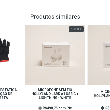
Produtos similares
15
%
OFF
IESTÁTICA
MICROFONE SEM FIO
MICR
ÇÃO DE
HOLLYLAND LARK A1 USB C +
HOLLYLAN
RETA
LIGHTNING - WHITE
R$498,75
com
Pix
R$