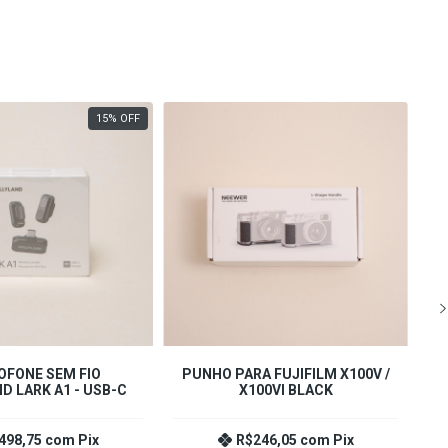
15
%
OFF
OFONE SEM FIO
PUNHO PARA FUJIFILM X100V /
D LARK A1 - USB-C
X100VI BLACK
498,75
com
Pix
R$246,05
com
Pix