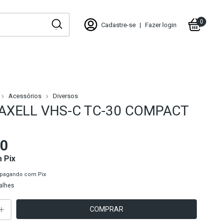
0
Cadastre-se
|
Fazer login
Acessórios
Diversos
AXELL VHS-C TC-30 COMPACT
00
m
Pix
pagando com Pix
alhes