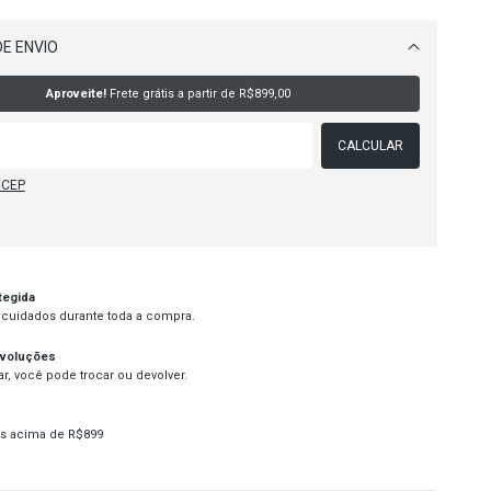
E ENVIO
Alterar CEP
Aproveite!
Frete grátis a partir de
R$899,00
CALCULAR
 CEP
tegida
cuidados durante toda a compra.
evoluções
r, você pode trocar ou devolver.
s acima de R$899