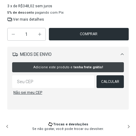
3
x de
R$348,02
sem juros
5% de desconto
pagando com Pix
Ver mais detalhes
MEIOS DE ENVIO
Alterar CEP
Adicione este produto e
tenha frete grátis!
CALCULAR
Não sei meu CEP
Trocas e devoluções
Se não gostar, você pode trocar ou devolver.