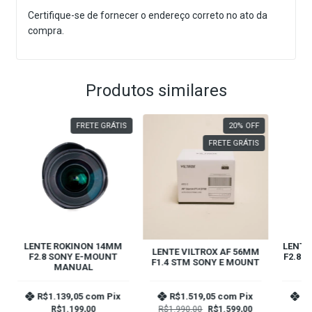
Certifique-se de fornecer o endereço correto no ato da
compra.
Produtos similares
FRETE GRÁTIS
20
%
OFF
FRETE GRÁTIS
LENTE ROKINON 14MM
LENTE
LENTE VILTROX AF 56MM
F2.8 SONY E-MOUNT
F2.8 
F1.4 STM SONY E MOUNT
MANUAL
R$1.139,05
com
Pix
R$1.519,05
com
Pix
R$
R$1.199,00
R$1.990,00
R$1.599,00