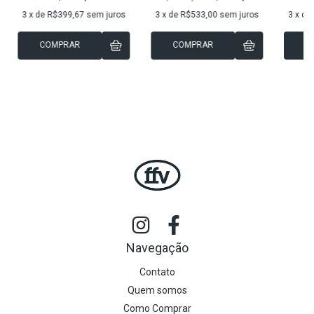
3
x de
R$399,67
sem juros
3
x de
R$533,00
sem juros
3
x de
COMPRAR
COMPRAR
C
Navegação
Contato
Quem somos
Como Comprar