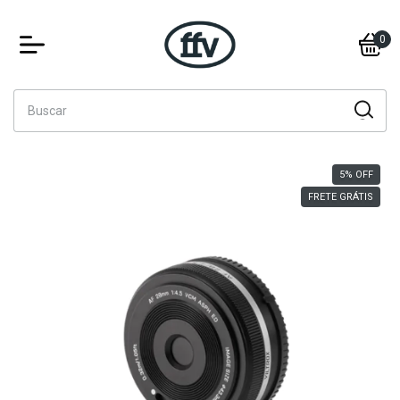
0
5
%
OFF
FRETE GRÁTIS