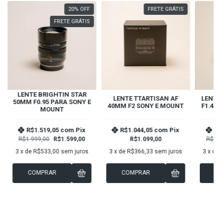
20
%
OFF
FRETE GRÁTIS
FRETE GRÁTIS
LENTE BRIGHTIN STAR
LENTE TTARTISAN AF
LENTE
50MM F0.95 PARA SONY E
40MM F2 SONY E MOUNT
F1.4 
MOUNT
R$1.519,05
com
Pix
R$1.044,05
com
Pix
R$
R$1.999,00
R$1.599,00
R$1.099,00
R$1.
3
x de
R$533,00
sem juros
3
x de
R$366,33
sem juros
3
x de
COMPRAR
COMPRAR
C