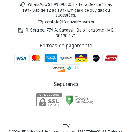
WhatsApp 31 992900051 - Ter a Sex de 13 as
19h - Sab de 12 as 18h - Em caso de dúvidas ou
sugestões.
contato@festivalfv.com.br
R. Sergipe, 779 A, Savassi - Belo Horizonte - MG,
30130-171
Formas de pagamento
Segurança
FFV
©2026. FFV - Festival de filmes vencidos - 17707740000165. Todos os