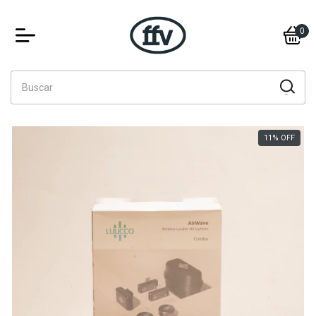
0
11
%
OFF