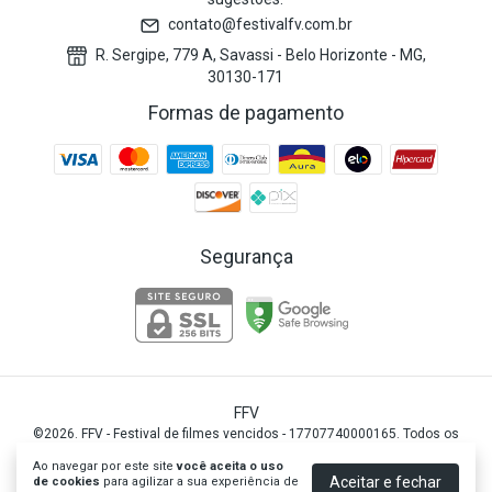
contato@festivalfv.com.br
R. Sergipe, 779 A, Savassi - Belo Horizonte - MG,
30130-171
Formas de pagamento
Segurança
FFV
©2026. FFV - Festival de filmes vencidos - 17707740000165. Todos os
direitos reservados.
Ao navegar por este site
você aceita o uso
Aceitar e fechar
de cookies
para agilizar a sua experiência de