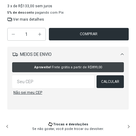
3
x de
R$133,00
sem juros
5% de desconto
pagando com Pix
Ver mais detalhes
MEIOS DE ENVIO
Alterar CEP
Aproveite!
Frete grátis a partir de
R$899,00
CALCULAR
Não sei meu CEP
Trocas e devoluções
Se não gostar, você pode trocar ou devolver.