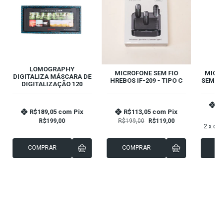
LOMOGRAPHY
MICROFONE SEM FIO
MICR
DIGITALIZA MÁSCARA DE
HREBOS IF-209 - TIPO C
SEM F
DIGITALIZAÇÃO 120
R
R$189,05
com
Pix
R$113,05
com
Pix
R$199,00
R$199,00
R$119,00
2
x de
COMPRAR
COMPRAR
C