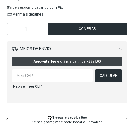
5% de desconto
pagando com Pix
Ver mais detalhes
MEIOS DE ENVIO
Alterar CEP
Aproveite!
Frete grátis a partir de
R$899,00
CALCULAR
Não sei meu CEP
Trocas e devoluções
Se não gostar, você pode trocar ou devolver.