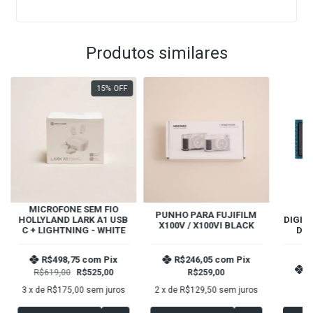
Produtos similares
15
%
OFF
MICROFONE SEM FIO
PUNHO PARA FUJIFILM
HOLLYLAND LARK A1 USB
DIGIT
X100V / X100VI BLACK
C + LIGHTNING - WHITE
DIG
R$498,75
com
Pix
R$246,05
com
Pix
R
R$619,00
R$525,00
R$259,00
3
x de
R$175,00
sem juros
2
x de
R$129,50
sem juros