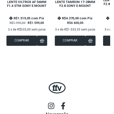
LENTE
LENTE VILTROX AF 56MM
LENTE TAMRON 17-28MM
F2.8 
F1.4 STM SONY E MOUNT
F2.8 SONY E MOUNT
R$1.519,05
com
Pix
R$4.370,00
com
Pix
R$
R$1.990,00
R$1.599,00
R$4.600,00
3
x de
R$533,00
sem juros
3
x de
R$1.533,33
sem juros
3
x de
COMPRAR
COMPRAR
C