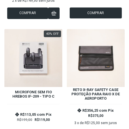
2
x de
R$149,50
sem juros
COMPRAR
COMPRAR
40
%
OFF
RETO X-RAY SAFETY CASE
MICROFONE SEM FIO
PROTEÇÃO PARA RAIO X DE
HREBOS IF-209 - TIPO C
AEROPORTO
R$356,25
com
Pix
R$113,05
com
Pix
R$375,00
R$199,00
R$119,00
3
x de
R$125,00
sem juros